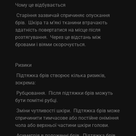
Чому це відбувається
Старіння зазвичай спричиняє опускання
брів. Шкіра та м’які тканини втрачають
здатність повертатися на місце після
розтягування. Через це відстань між
бровами і віями скорочується.
Ризики
Підтяжка брів створює кілька ризиків,
зокрема:
Рубцювання. Після підтяжки брів можуть
бути помітні рубці.
Зміни чутливості шкіри. Підтяжка брів може
спричинити тимчасове або постійне оніміння
чола або верхньої частини шкіри голови.
Асиметрія в положенні брів. Підтяжка брів