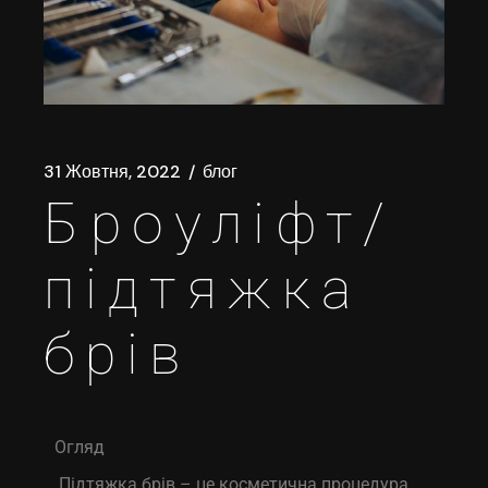
31 Жовтня, 2022
блог
Броуліфт/
підтяжка
брів
Огляд
Підтяжка брів – це косметична процедура