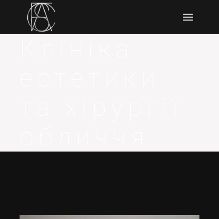
Клініка
естетики
та хірургії
обличчя