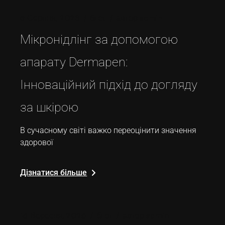
5 Серпня, 2023
блог
автор
admin
Мікронідлінг за допомогою
апарату Dermapen:
Інноваційний підхід до догляду
за шкірою
В сучасному світі важко переоцінити значення
здорової
Дізнатися більше
15 Вересня, 2025
блог
автор
admin