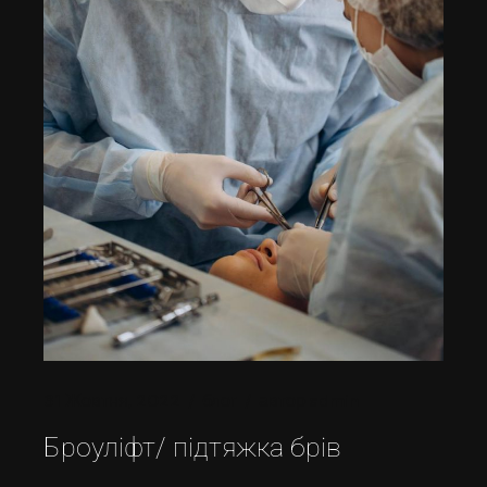
31 Жовтня, 2022
блог
автор
admin
Броуліфт/ підтяжка брів