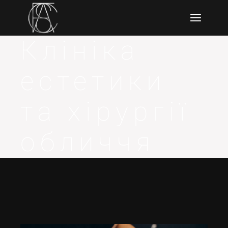
Клініка
естетики
та хірургії
обличчя