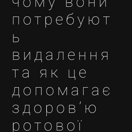
чому вони
потребуют
ь
видалення
та як це
допомагає
здоров’ю
ротової