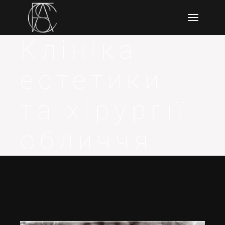
Клініка
естетики
та хірургії
обличчя